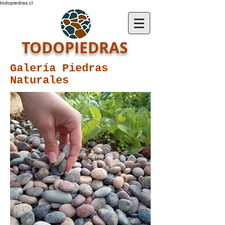
todopiedras.cl
TODOPIEDRAS
Galería Piedras
Naturales
(+56)
976960398
@Todopiedras
todopiedras.cl
contacto@todopiedras.cl
calle seis 01724, Quilpué,
Chile