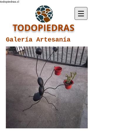
todopiedras.cl
TODOPIEDRAS
Galería Artesanía
(+56)
976960398
@Todopiedras
todopiedras.cl
contacto@todopiedras.cl
calle seis 01724, Quilpué,
Chile